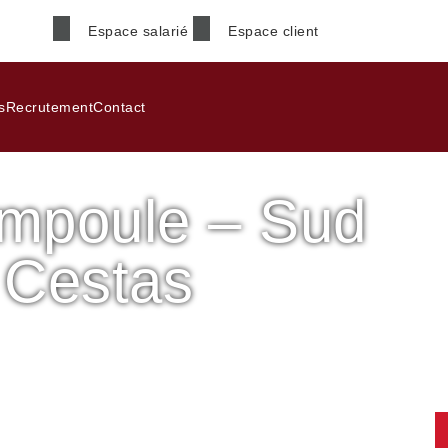
Espace salarié
Espace client
Nom
*
s
Recrutement
Contact
mpoule – Sud
Téléphone
*
 Cestas
Code postal
*
e – Sud de Bordeaux
Informations supplémenta