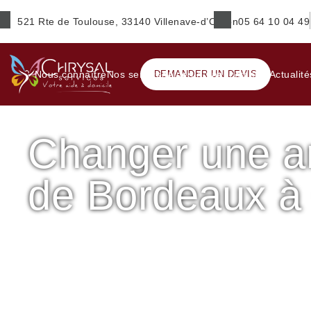
521 Rte de Toulouse, 33140 Villenave-d’Ornon
05 64 10 04 49
Prénom
*
Nous connaître
Nos services
DEMANDER UN DEVIS
Aides & financements
Actualité
Changer une a
E-mail
*
de Bordeaux à
Ville
*
Accueil
Petits travaux de bricolage
Changer une ampoul
Changer une ampoule – Sud de Bordeaux à Cestas
Service(s) souhaité(s)
*
Maintien à domicile