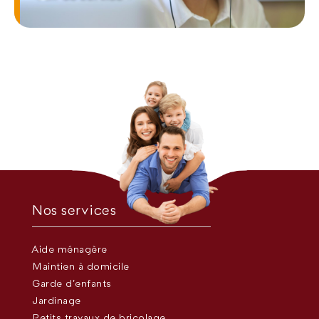
Nos services
Aide ménagère
Maintien à domicile
Garde d’enfants
Jardinage
Petits travaux de bricolage