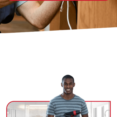
Ville
*
Code postal
*
Service(s) souhaité(s)
*
Maintien à domicile
Aide ménagère
Garde d'enfants
Jardinage
Petits travaux de bricolage