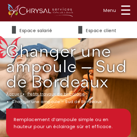
Prénom
*
Espace salarié
Espace client
Changer une
Nom
*
ampoule – Sud
de Bordeaux
E-mail
*
Accueil
Petits travaux de bricolage
Changer une ampoule – Sud de Bordeaux
Remplacement d’ampoule simple ou en
Téléphone
*
hauteur pour un éclairage sûr et efficace.