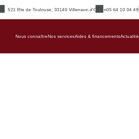
521 Rte de Toulouse, 33140 Villenave-d’Ornon
05 64 10 04 49
Nous connaître
Nos services
Aides & financements
Actualité