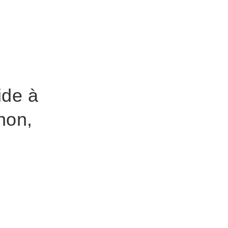
ide à
non,