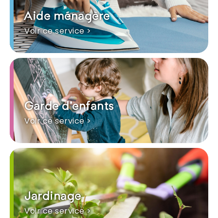
Aide ménagère
Voir ce service >
Garde d'enfants
Voir ce service >
Jardinage
Voir ce service >