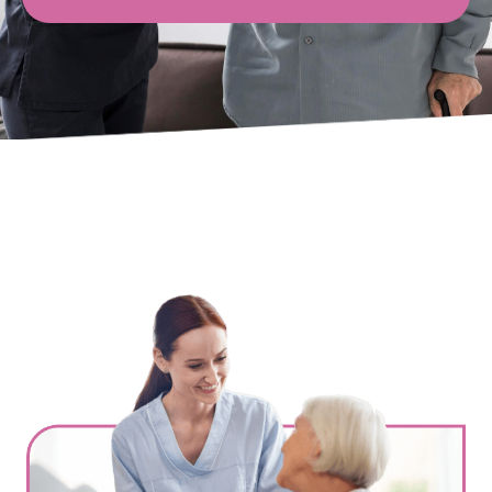
Ville
*
Code postal
*
Service(s) souhaité(s)
*
Maintien à domicile
Aide ménagère
Garde d'enfants
Jardinage
Petits travaux de bricolage