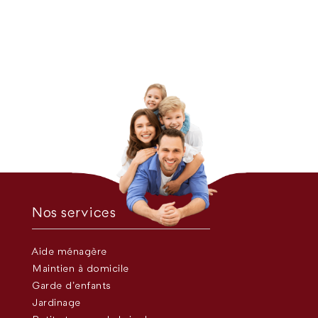
Nos services
Aide ménagère
Maintien à domicile
Garde d’enfants
Jardinage