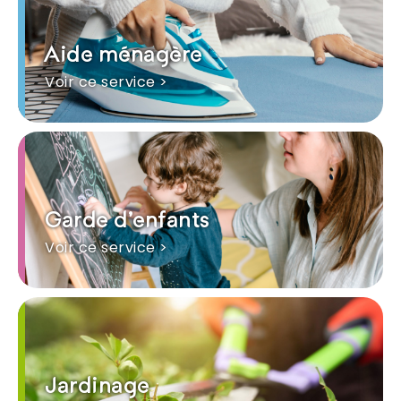
Aide ménagère
Voir ce service >
Garde d'enfants
Voir ce service >
Jardinage