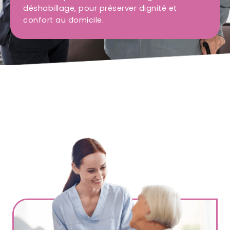
déshabillage, pour préserver dignité et
confort au domicile.
Ville
*
Code postal
*
Service(s) souhaité(s)
*
Maintien à domicile
Aide ménagère
Garde d'enfants
Jardinage
Petits travaux de bricolage