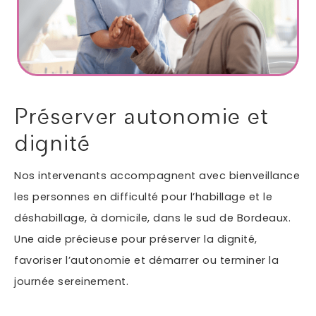
Autres services
Informations supplémentaires du besoin
Préserver autonomie et
dignité
Nos intervenants accompagnent avec bienveillance
les personnes en difficulté pour l’habillage et le
déshabillage, à domicile, dans le sud de Bordeaux.
Une aide précieuse pour préserver la dignité,
En soumettant ce formulaire, j'accepte que les
favoriser l’autonomie et démarrer ou terminer la
informations saisies soient exploitées dans le cadre
*
de ma demande.
journée sereinement.