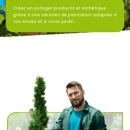
Créez un potager productif et esthétique
Ville
grâce à nos services de plantation adaptés à
*
vos envies et à votre jardin.
Code postal
*
Service(s) souhaité(s)
*
Maintien à domicile
Aide ménagère
Garde d'enfants
Jardinage
Petits travaux de bricolage