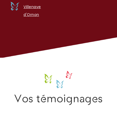
Villenave
d'Ornon
Vos témoignages