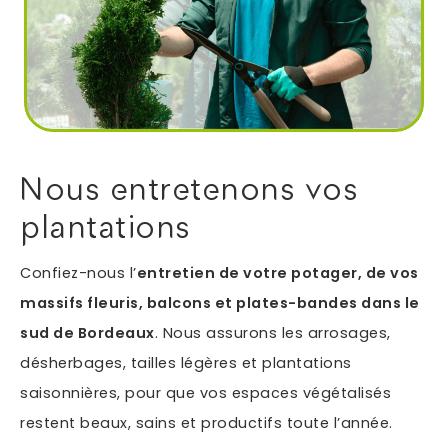
Autres services
Informations supplémentaires du besoin
Nous entretenons vos
plantations
Confiez-nous l’
entretien de votre potager, de vos
massifs fleuris, balcons et plates-bandes dans le
sud de Bordeaux
. Nous assurons les arrosages,
En soumettant ce formulaire, j'accepte que les
désherbages, tailles légères et plantations
informations saisies soient exploitées dans le cadre
*
de ma demande.
saisonnières, pour que vos espaces végétalisés
restent beaux, sains et productifs toute l’année.