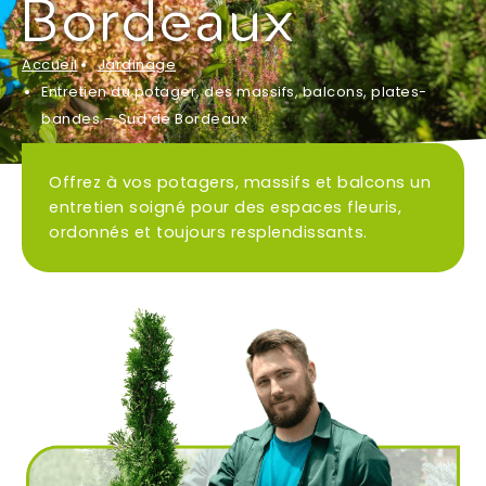
Bordeaux
Ville
*
Accueil
Jardinage
Entretien du potager, des massifs, balcons, plates-
bandes – Sud de Bordeaux
Code postal
*
Offrez à vos potagers, massifs et balcons un
entretien soigné pour des espaces fleuris,
ordonnés et toujours resplendissants.
Service(s) souhaité(s)
*
Maintien à domicile
Aide ménagère
Garde d'enfants
Jardinage
Petits travaux de bricolage