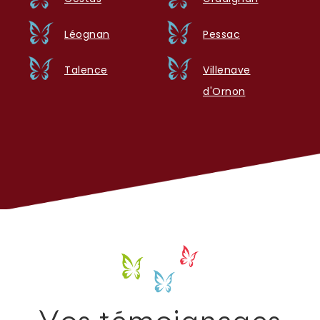
Léognan
Pessac
Talence
Villenave
d'Ornon