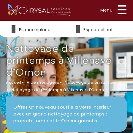
Prénom
*
Espace salarié
Espace client
Nettoyage de
Nom
*
printemps à Villenave
d'Ornon
Accueil
Aide ménagère
Nettoyage de printemps
E-mail
*
Nettoyage de printemps à Villenave d'Ornon
Offrez un nouveau souffle à votre intérieur
avec un grand nettoyage de printemps :
Téléphone
*
propreté, ordre et fraîcheur garantis.