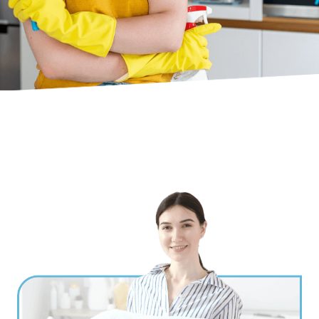
Ville
*
Code postal
*
Service(s) souhaité(s)
*
Maintien à domicile
Aide ménagère
Garde d'enfants
Jardinage
Petits travaux de bricolage