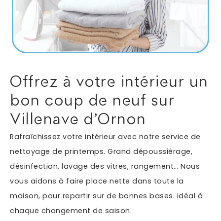
Autres services
Informations supplémentaires du besoin
Offrez à votre intérieur un
bon coup de neuf sur
Villenave d'Ornon
Rafraîchissez votre intérieur avec notre service de
nettoyage de printemps. Grand dépoussiérage,
désinfection, lavage des vitres, rangement… Nous
En soumettant ce formulaire, j'accepte que les
vous aidons à faire place nette dans toute la
informations saisies soient exploitées dans le cadre
*
de ma demande.
maison, pour repartir sur de bonnes bases. Idéal à
chaque changement de saison.