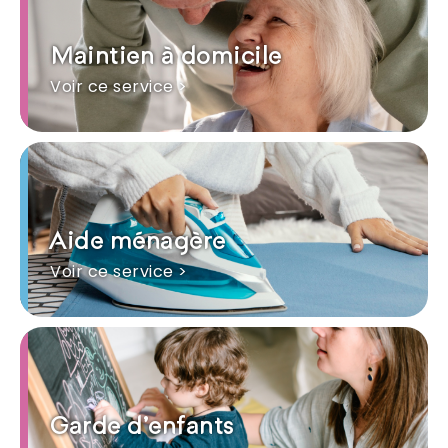
Maintien à domicile
Voir ce service >
Aide ménagère
Voir ce service >
Garde d'enfants