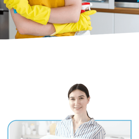
Ville
*
Code postal
*
Service(s) souhaité(s)
*
Maintien à domicile
Aide ménagère
Garde d'enfants
Jardinage
Petits travaux de bricolage