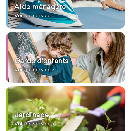
Aide ménagère
Voir ce service >
Garde d'enfants
Voir ce service >
Jardinage
Voir ce service >