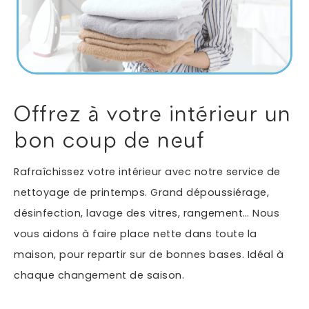
Autres services
Informations supplémentaires du besoin
Offrez à votre intérieur un
bon coup de neuf
Rafraîchissez votre intérieur avec notre service de
nettoyage de printemps. Grand dépoussiérage,
désinfection, lavage des vitres, rangement… Nous
vous aidons à faire place nette dans toute la
En soumettant ce formulaire, j'accepte que les
maison, pour repartir sur de bonnes bases. Idéal à
informations saisies soient exploitées dans le cadre
*
de ma demande.
chaque changement de saison.