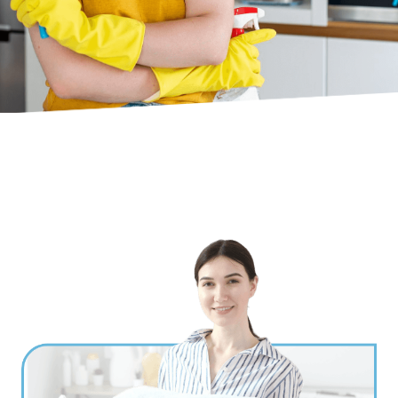
Ville
*
Code postal
*
Service(s) souhaité(s)
*
Maintien à domicile
Aide ménagère
Garde d'enfants
Jardinage
Petits travaux de bricolage