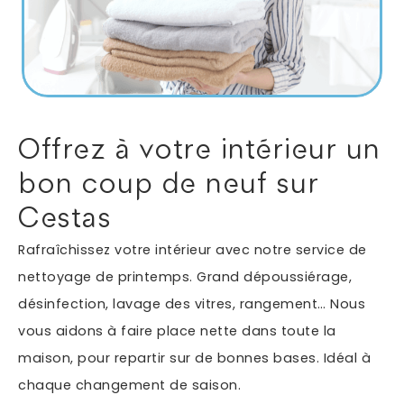
Autres services
Informations supplémentaires du besoin
Offrez à votre intérieur un
bon coup de neuf sur
Cestas
Rafraîchissez votre intérieur avec notre service de
nettoyage de printemps. Grand dépoussiérage,
désinfection, lavage des vitres, rangement… Nous
En soumettant ce formulaire, j'accepte que les
vous aidons à faire place nette dans toute la
informations saisies soient exploitées dans le cadre
*
de ma demande.
maison, pour repartir sur de bonnes bases. Idéal à
chaque changement de saison.