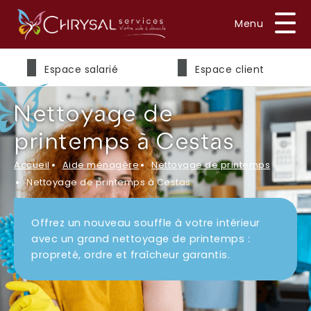
Prénom
*
Espace salarié
Espace client
Nettoyage de
Nom
*
printemps à Cestas
Accueil
Aide ménagère
Nettoyage de printemps
Nettoyage de printemps à Cestas
E-mail
*
Offrez un nouveau souffle à votre intérieur
avec un grand nettoyage de printemps :
propreté, ordre et fraîcheur garantis.
Téléphone
*