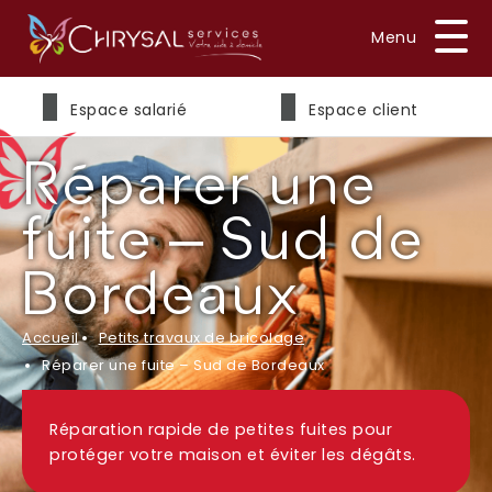
Prénom
*
Espace salarié
Espace client
Réparer une
Nom
*
fuite – Sud de
Bordeaux
E-mail
*
Accueil
Petits travaux de bricolage
Réparer une fuite – Sud de Bordeaux
Réparation rapide de petites fuites pour
Téléphone
*
protéger votre maison et éviter les dégâts.