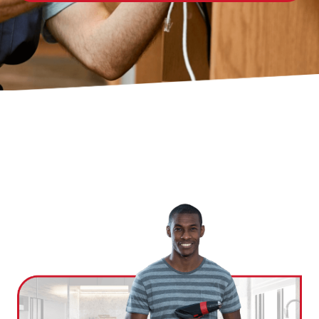
Ville
*
Code postal
*
Service(s) souhaité(s)
*
Maintien à domicile
Aide ménagère
Garde d'enfants
Jardinage
Petits travaux de bricolage