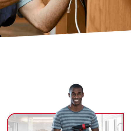
Ville
*
Code postal
*
Service(s) souhaité(s)
*
Maintien à domicile
Aide ménagère
Garde d'enfants
Jardinage
Petits travaux de bricolage