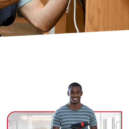
Ville
*
Code postal
*
Service(s) souhaité(s)
*
Maintien à domicile
Aide ménagère
Garde d'enfants
Jardinage
Petits travaux de bricolage