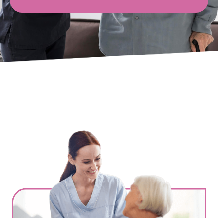
Ville
*
Code postal
*
Service(s) souhaité(s)
*
Maintien à domicile
Aide ménagère
Garde d'enfants
Jardinage
Petits travaux de bricolage