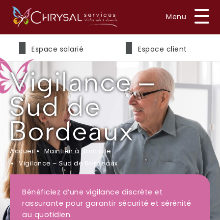
Prénom
*
Espace salarié
Espace client
Vigilance –
Nom
*
Sud de
Bordeaux
E-mail
*
Accueil
Maintien à domicile
Vigilance – Sud de Bordeaux
Bénéficiez d’une vigilance discrète et
Téléphone
*
rassurante pour garantir sécurité et sérénité
au quotidien.