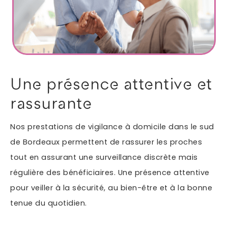
Autres services
Informations supplémentaires du besoin
Une présence attentive et
rassurante
Nos prestations de vigilance à domicile dans le sud
de Bordeaux permettent de rassurer les proches
tout en assurant une surveillance discrète mais
régulière des bénéficiaires. Une présence attentive
En soumettant ce formulaire, j'accepte que les
pour veiller à la sécurité, au bien-être et à la bonne
informations saisies soient exploitées dans le cadre
*
de ma demande.
tenue du quotidien.