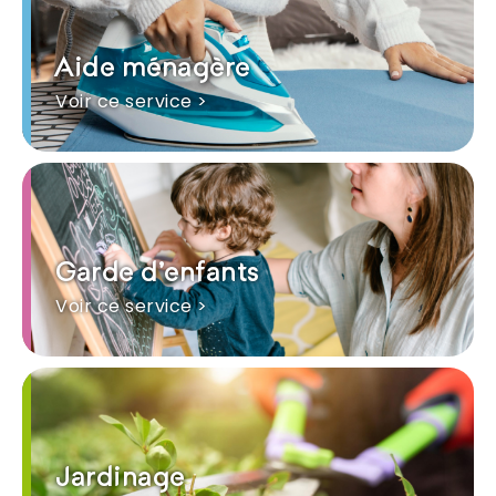
Aide ménagère
Voir ce service >
Garde d'enfants
Voir ce service >
Jardinage