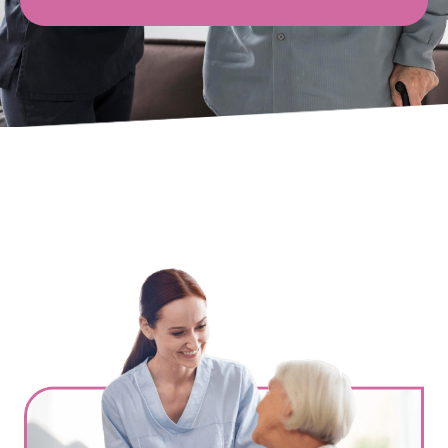
Ville
*
Code postal
*
Service(s) souhaité(s)
*
Maintien à domicile
Aide ménagère
Garde d'enfants
Jardinage
Petits travaux de bricolage