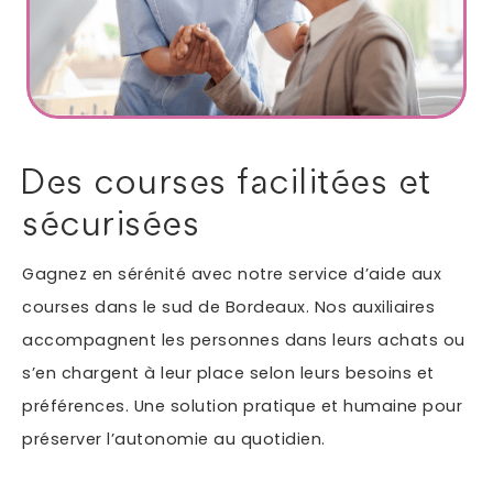
Autres services
Informations supplémentaires du besoin
Des courses facilitées et
sécurisées
Gagnez en sérénité avec notre service d’aide aux
courses dans le sud de Bordeaux. Nos auxiliaires
accompagnent les personnes dans leurs achats ou
s’en chargent à leur place selon leurs besoins et
En soumettant ce formulaire, j'accepte que les
préférences. Une solution pratique et humaine pour
informations saisies soient exploitées dans le cadre
*
de ma demande.
préserver l’autonomie au quotidien.