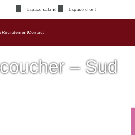
Espace salarié
Espace client
Nom
*
s
Recrutement
Contact
/ coucher – Sud
Téléphone
*
Code postal
*
Sud de Bordeaux
Informations supplémenta