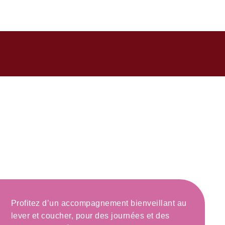
ires du besoin
Profitez d’un accompagnement bienveillant au
lever et coucher, pour des journées et des