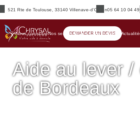
521 Rte de Toulouse, 33140 Villenave-d’Ornon
05 64 10 04 49
Prénom
*
Nous connaître
Nos services
DEMANDER UN DEVIS
Aides & financements
Actualité
Aide au lever 
E-mail
*
de Bordeaux
Ville
*
Accueil
Maintien à domicile
Aide au lever / coucher – 
Service(s) souhaité(s)
*
Maintien à domicile