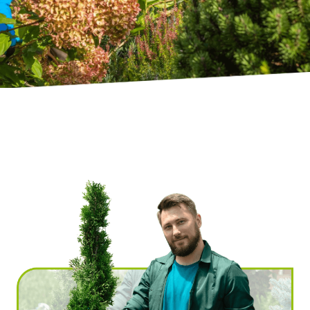
Ville
*
Code postal
*
Service(s) souhaité(s)
*
Maintien à domicile
Aide ménagère
Garde d'enfants
Jardinage
Petits travaux de bricolage