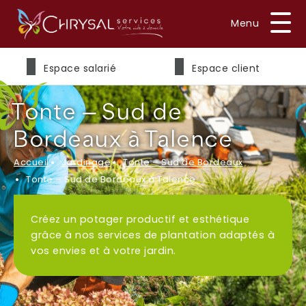
Prénom
*
Espace salarié
Espace client
Tonte – Sud de
Nom
*
Bordeaux à Talence
Accueil
Jardinage
Tonte – Sud de Bordeaux
Tonte – Sud de Bordeaux à Talence
E-mail
*
Créez un potager productif et esthétique
grâce à nos services de plantation adaptés à
vos envies et à votre jardin.
Téléphone
*