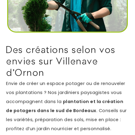
Autres services
Informations supplémentaires du besoin
Des créations selon vos
envies sur Villenave
d'Ornon
Envie de créer un espace potager ou de renouveler
vos plantations ? Nos jardiniers paysagistes vous
accompagnent dans la
plantation et la création
En soumettant ce formulaire, j'accepte que les
de potagers dans le sud de Bordeaux
. Conseils sur
informations saisies soient exploitées dans le cadre
*
de ma demande.
les variétés, préparation des sols, mise en place :
profitez d’un jardin nourricier et personnalisé.