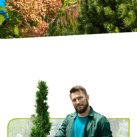
Ville
*
Code postal
*
Service(s) souhaité(s)
*
Maintien à domicile
Aide ménagère
Garde d'enfants
Jardinage
Petits travaux de bricolage