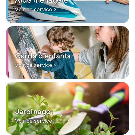
Aide ménagère
Voir ce service >
Garde d'enfants
Voir ce service >
Jardinage
Voir ce service >