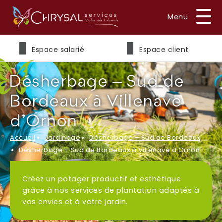
Prénom
*
Espace salarié
Espace client
Désherbage – Sud de
Nom
*
Bordeaux à Villenave
d'Ornon
Accueil
Jardinage
Désherbage – Sud de Bordeaux
E-mail
*
Désherbage – Sud de Bordeaux à Villenave d'Ornon
Créez un potager productif et esthétique
grâce à nos services de plantation adaptés à
Téléphone
*
vos envies et à votre jardin.