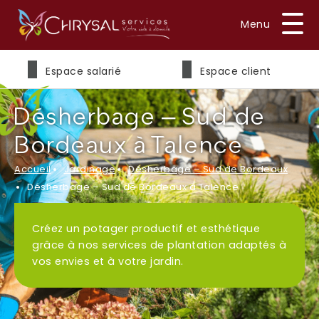
Prénom
*
Espace salarié
Espace client
Désherbage – Sud de
Nom
*
Bordeaux à Talence
Accueil
Jardinage
Désherbage – Sud de Bordeaux
Désherbage – Sud de Bordeaux à Talence
E-mail
*
Créez un potager productif et esthétique
grâce à nos services de plantation adaptés à
vos envies et à votre jardin.
Téléphone
*