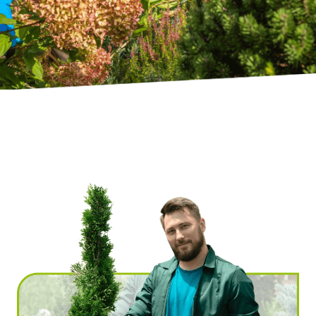
Ville
*
Code postal
*
Service(s) souhaité(s)
*
Maintien à domicile
Aide ménagère
Garde d'enfants
Jardinage
Petits travaux de bricolage