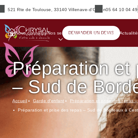
521 Rte de Toulouse, 33140 Villenave-d’Ornon
05 64 10 04 49
Prénom
*
Nous connaître
Nos services
DEMANDER UN DEVIS
Aides & financements
Actualité
Préparation et 
E-mail
*
– Sud de Bord
Ville
*
Accueil
Garde d'enfant
Préparation et prise des repas 
Préparation et prise des repas – Sud de Bordeaux à Ces
Service(s) souhaité(s)
*
Maintien à domicile