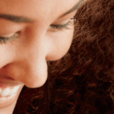
Aide ménagère
Garde d'enfants
Jardinage
Petits travaux de bricolage
Autres services
En soumettant ce formulaire, j'accept
soient exploitées dans le cadre de 