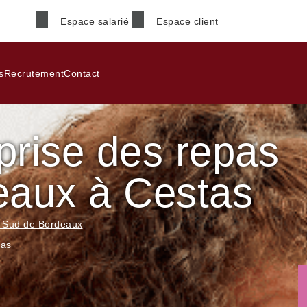
Espace salarié
Espace client
Nom
*
s
Recrutement
Contact
prise des repas
Téléphone
*
eaux à Cestas
Code postal
*
– Sud de Bordeaux
tas
Informations supplémenta