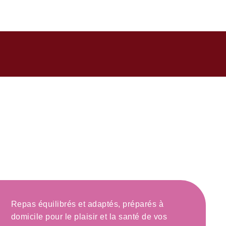
ires du besoin
Repas équilibrés et adaptés, préparés à
domicile pour le plaisir et la santé de vos