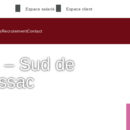
Espace salarié
Espace client
Nom
*
s
Recrutement
Contact
 – Sud de
Téléphone
*
ssac
Code postal
*
aux
Garde alternée – Sud de Bordeaux à Pessac
Informations supplémenta