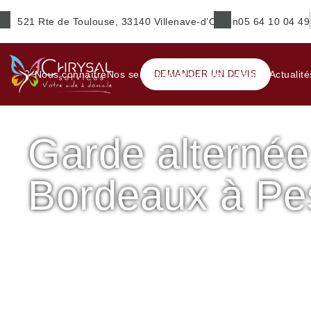
521 Rte de Toulouse, 33140 Villenave-d’Ornon
05 64 10 04 49
Prénom
*
Nous connaître
Nos services
DEMANDER UN DEVIS
Aides & financements
Actualité
Garde alternée
E-mail
*
Bordeaux à Pe
Ville
*
Accueil
Garde d'enfant
Garde alternée – Sud de Borde
Service(s) souhaité(s)
*
Maintien à domicile