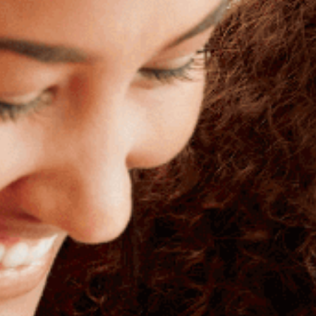
Aide ménagère
Garde d'enfants
Jardinage
Petits travaux de bricolage
Autres services
En soumettant ce formulaire, j'accept
soient exploitées dans le cadre de 