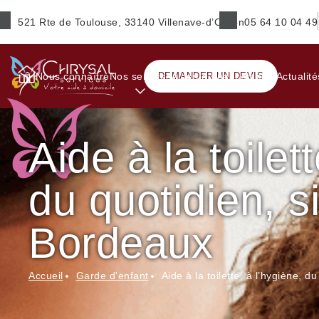
521 Rte de Toulouse, 33140 Villenave-d’Ornon
05 64 10 04 49
Prénom
*
Nous connaître
Nos services
DEMANDER UN DEVIS
Aides & financements
Actualité
Aide à la toilet
E-mail
*
du quotidien, s
Ville
*
Bordeaux
Accueil
Garde d'enfant
Aide à la toilette, à l’hygiène, 
Service(s) souhaité(s)
*
Maintien à domicile