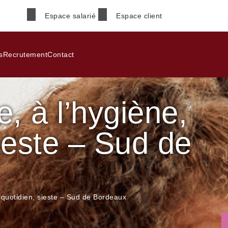
Espace salarié
Espace client
Nom
*
s
Recrutement
Contact
te, à l’hygiène,
Téléphone
*
ieste – Sud de
Code postal
*
du quotidien, sieste – Sud de Bordeaux
Informations supplémenta