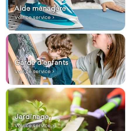
Aide ménagère
Voir ce service >
Garde d'enfants
Voir ce service >
Jardinage
Voir ce service >