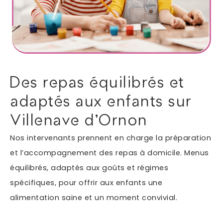
Autres services
Informations supplémentaires du besoin
Des repas équilibrés et
adaptés aux enfants sur
Villenave d'Ornon
Nos intervenants prennent en charge la préparation
et l’accompagnement des repas à domicile. Menus
équilibrés, adaptés aux goûts et régimes
En soumettant ce formulaire, j'accepte que les
spécifiques, pour offrir aux enfants une
informations saisies soient exploitées dans le cadre
*
de ma demande.
alimentation saine et un moment convivial.