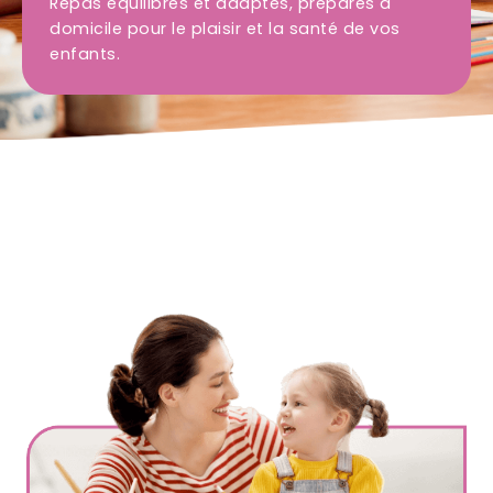
Repas équilibrés et adaptés, préparés à
domicile pour le plaisir et la santé de vos
enfants.
Ville
*
Code postal
*
Service(s) souhaité(s)
*
Maintien à domicile
Aide ménagère
Garde d'enfants
Jardinage
Petits travaux de bricolage