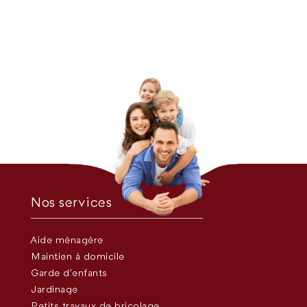
Nos services
Aide ménagère
Maintien à domicile
Garde d’enfants
Jardinage
Petits travaux de bricolage