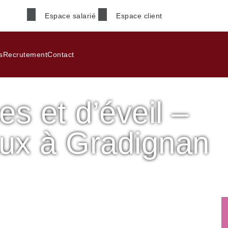
Espace salarié
Espace client
Nom
*
s
Recrutement
Contact
es et d’éveil –
Téléphone
*
ux à Gradignan
Code postal
*
Sud de Bordeaux
nan
Informations supplémenta