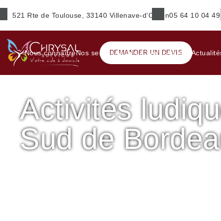
521 Rte de Toulouse, 33140 Villenave-d’Ornon
05 64 10 04 49
Prénom
*
Nous connaître
Nos services
DEMANDER UN DEVIS
Aides & financements
Actualité
Activités ludiqu
E-mail
*
Sud de Bordea
Ville
*
Accueil
Garde d'enfant
Activités ludiques et d’éveil – 
Activités ludiques et d’éveil – Sud de Bordeaux à Gradig
Service(s) souhaité(s)
*
Maintien à domicile