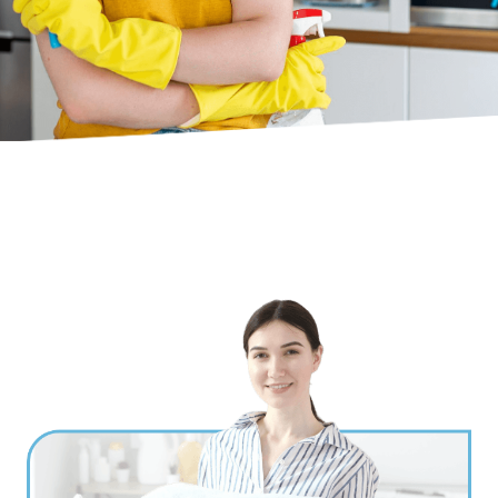
Ville
*
Code postal
*
Service(s) souhaité(s)
*
Maintien à domicile
Aide ménagère
Garde d'enfants
Jardinage
Petits travaux de bricolage