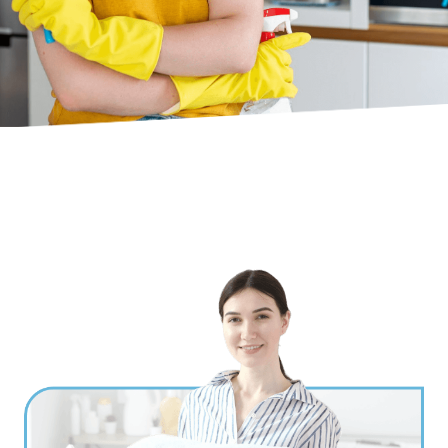
Ville
*
Code postal
*
Service(s) souhaité(s)
*
Maintien à domicile
Aide ménagère
Garde d'enfants
Jardinage
Petits travaux de bricolage