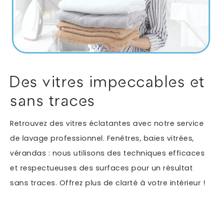
Autres services
Informations supplémentaires du besoin
Des vitres impeccables et
sans traces
Retrouvez des vitres éclatantes avec notre service
de lavage professionnel. Fenêtres, baies vitrées,
vérandas : nous utilisons des techniques efficaces
et respectueuses des surfaces pour un résultat
En soumettant ce formulaire, j'accepte que les
sans traces. Offrez plus de clarté à votre intérieur !
informations saisies soient exploitées dans le cadre
*
de ma demande.