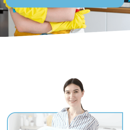
Ville
*
Code postal
*
Service(s) souhaité(s)
*
Maintien à domicile
Aide ménagère
Garde d'enfants
Jardinage
Petits travaux de bricolage