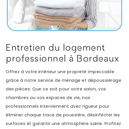
Autres services
Informations supplémentaires du besoin
Entretien du logement
professionnel à Bordeaux
Offrez à votre intérieur une propreté impeccable
grâce à notre service de ménage et dépoussiérage
des pièces. Que ce soit pour votre salon, vos
chambres ou vos espaces de vie, nos
En soumettant ce formulaire, j'accepte que les
professionnels interviennent avec rigueur pour
informations saisies soient exploitées dans le cadre
*
de ma demande.
éliminer chaque trace de poussière, désinfecter les
surfaces et garantir une atmosphère saine. Profitez