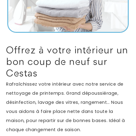
Autres services
Informations supplémentaires du besoin
Offrez à votre intérieur un
bon coup de neuf sur
Cestas
Rafraîchissez votre intérieur avec notre service de
nettoyage de printemps. Grand dépoussiérage,
désinfection, lavage des vitres, rangement… Nous
En soumettant ce formulaire, j'accepte que les
vous aidons à faire place nette dans toute la
informations saisies soient exploitées dans le cadre
*
de ma demande.
maison, pour repartir sur de bonnes bases. Idéal à
chaque changement de saison.