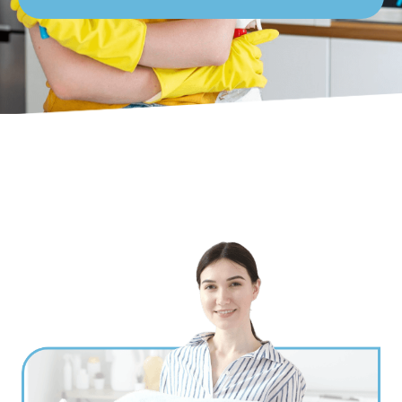
Ville
*
Code postal
*
Service(s) souhaité(s)
*
Maintien à domicile
Aide ménagère
Garde d'enfants
Jardinage
Petits travaux de bricolage