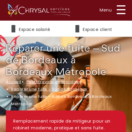
Prénom
*
Espace salarié
Espace client
Réparer une fuite – Sud
Nom
*
de Bordeaux à
Bordeaux Métropole
Accueil
Petits travaux de bricolage
E-mail
*
Réparer une fuite – Sud de Bordeaux
Réparer une fuite – Sud de Bordeaux à Bordeaux
Métropole
Téléphone
*
Remplacement rapide de mitigeur pour un
robinet moderne, pratique et sans fuite.