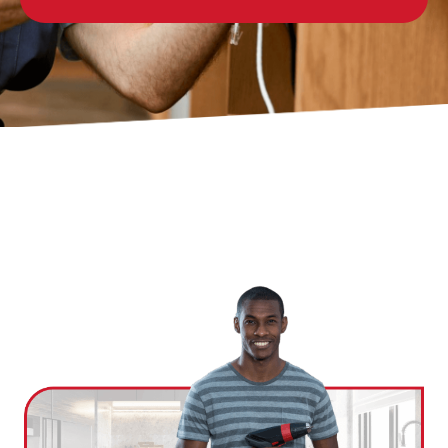
Ville
*
Code postal
*
Service(s) souhaité(s)
*
Maintien à domicile
Aide ménagère
Garde d'enfants
Jardinage
Petits travaux de bricolage