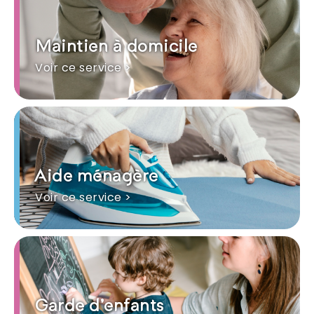
Maintien à domicile
Voir ce service >
Aide ménagère
Voir ce service >
Garde d'enfants