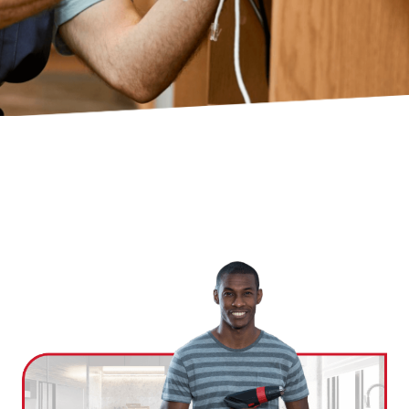
Ville
*
Code postal
*
Service(s) souhaité(s)
*
Maintien à domicile
Aide ménagère
Garde d'enfants
Jardinage
Petits travaux de bricolage