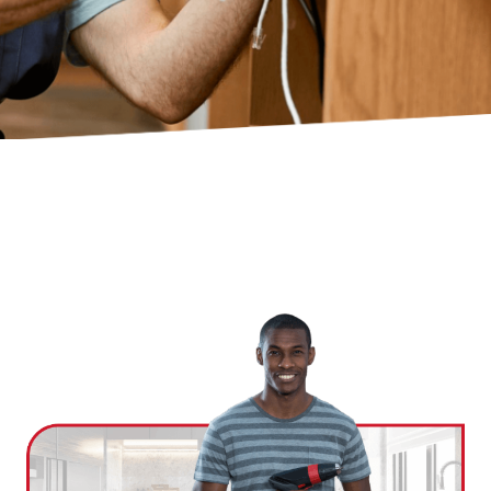
Ville
*
Code postal
*
Service(s) souhaité(s)
*
Maintien à domicile
Aide ménagère
Garde d'enfants
Jardinage
Petits travaux de bricolage