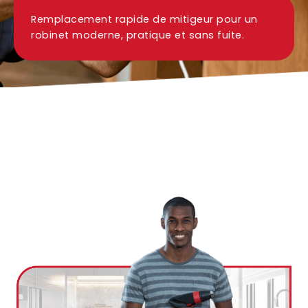
Remplacement rapide de mitigeur pour un
Ville
robinet moderne, pratique et sans fuite.
*
Code postal
*
Service(s) souhaité(s)
*
Maintien à domicile
Aide ménagère
Garde d'enfants
Jardinage
Petits travaux de bricolage