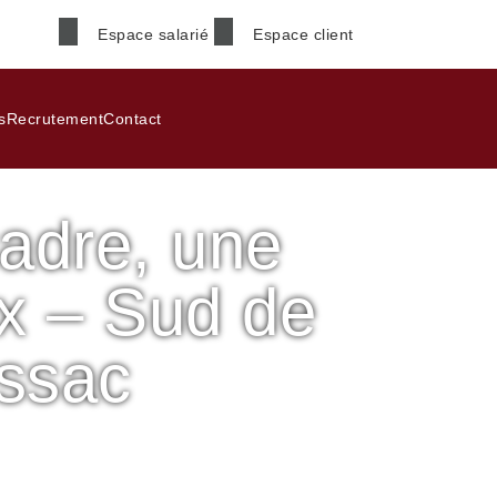
Espace salarié
Espace client
Nom
*
s
Recrutement
Contact
adre, une
Téléphone
*
ux – Sud de
Code postal
*
ssac
une tringle à rideaux – Sud de Bordeaux
Informations supplémenta
deaux à Pessac