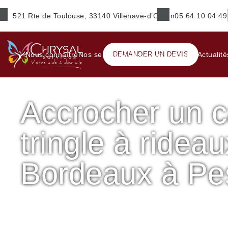
521 Rte de Toulouse, 33140 Villenave-d’Ornon
05 64 10 04 49
Prénom
*
Nous connaître
Nos services
DEMANDER UN DEVIS
Aides & financements
Actualité
Accrocher un c
E-mail
*
tringle à ridea
Ville
*
Bordeaux à Pe
Accueil
Petits travaux de bricolage
Accrocher un cadre, 
Service(s) souhaité(s)
*
Accrocher un cadre, une tringle à rideaux – Sud de Bor
Maintien à domicile