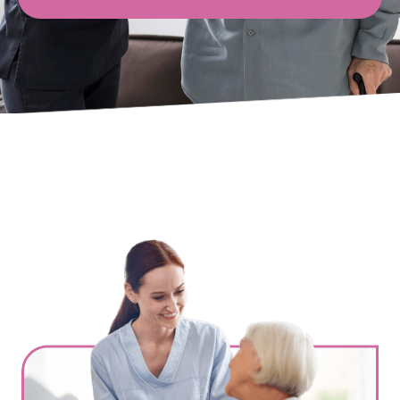
Ville
*
Code postal
*
Service(s) souhaité(s)
*
Maintien à domicile
Aide ménagère
Garde d'enfants
Jardinage
Petits travaux de bricolage