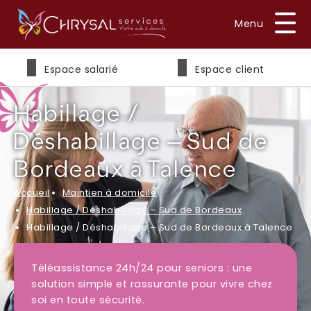
Prénom
*
Espace salarié
Espace client
Habillage /
Nom
*
Déshabillage – Sud de
Bordeaux à Talence
Accueil
Maintien à domicile
E-mail
*
Habillage / Déshabillage – Sud de Bordeaux
Habillage / Déshabillage – Sud de Bordeaux à Talence
Téléassistance 24h/24 pour seniors : une
Téléphone
*
solution simple et rassurante pour vivre chez
soi en toute sécurité.