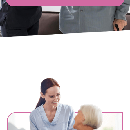
Ville
*
Code postal
*
Service(s) souhaité(s)
*
Maintien à domicile
Aide ménagère
Garde d'enfants
Jardinage
Petits travaux de bricolage