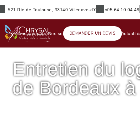
521 Rte de Toulouse, 33140 Villenave-d’Ornon
05 64 10 04 49
Prénom
*
Nous connaître
Nos services
DEMANDER UN DEVIS
Aides & financements
Actualité
Entretien du l
E-mail
*
de Bordeaux à
Ville
*
Accueil
Maintien à domicile
Entretien du logement – Su
Entretien du logement – Sud de Bordeaux à Pessac
Service(s) souhaité(s)
*
Maintien à domicile