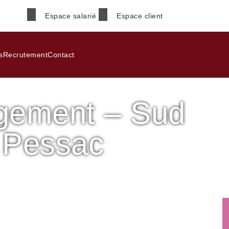
Espace salarié
Espace client
Nom
*
s
Recrutement
Contact
ogement – Sud
Téléphone
*
 Pessac
Code postal
*
d de Bordeaux
Informations supplémenta