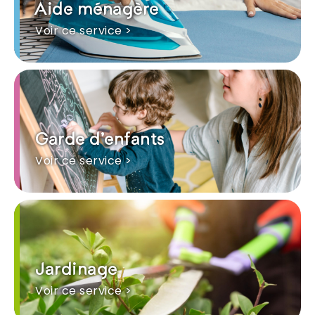
Aide ménagère
Voir ce service >
Garde d'enfants
Voir ce service >
Jardinage
Voir ce service >