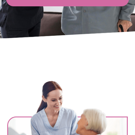
Ville
*
Code postal
*
Service(s) souhaité(s)
*
Maintien à domicile
Aide ménagère
Garde d'enfants
Jardinage
Petits travaux de bricolage