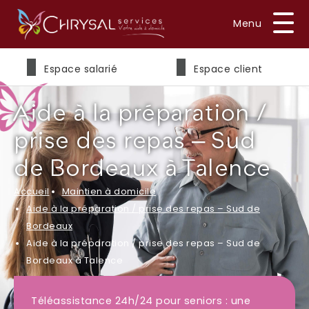
Prénom
*
Espace salarié
Espace client
Aide à la préparation /
Nom
*
prise des repas – Sud
de Bordeaux à Talence
Accueil
Maintien à domicile
E-mail
*
Aide à la préparation / prise des repas – Sud de
Bordeaux
Aide à la préparation / prise des repas – Sud de
Bordeaux à Talence
Téléphone
*
Téléassistance 24h/24 pour seniors : une