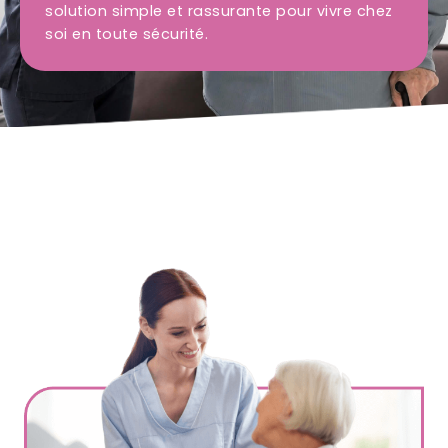
solution simple et rassurante pour vivre chez
soi en toute sécurité.
Ville
*
Code postal
*
Service(s) souhaité(s)
*
Maintien à domicile
Aide ménagère
Garde d'enfants
Jardinage
Petits travaux de bricolage