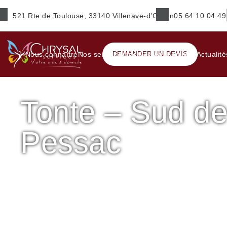
521 Rte de Toulouse, 33140 Villenave-d’Ornon
05 64 10 04 49
Prénom
*
Nous connaître
Nos services
DEMANDER UN DEVIS
Aides & financements
Actualité
Tonte – Sud d
E-mail
*
Pessac
Ville
*
Accueil
Jardinage
Tonte – Sud de Bordeaux
Tonte – 
Service(s) souhaité(s)
*
Maintien à domicile