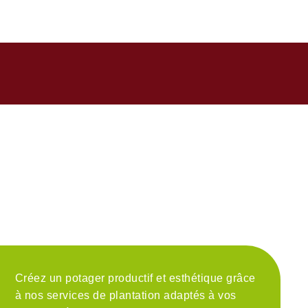
ires du besoin
Créez un potager productif et esthétique grâce
à nos services de plantation adaptés à vos