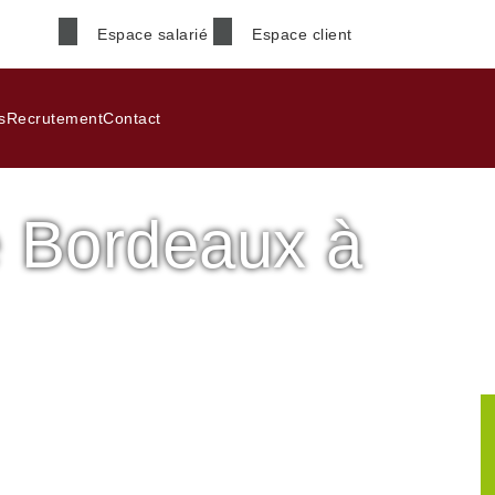
Espace salarié
Espace client
Nom
*
s
Recrutement
Contact
e Bordeaux à
Téléphone
*
Code postal
*
Sud de Bordeaux à Pessac
Informations supplémenta