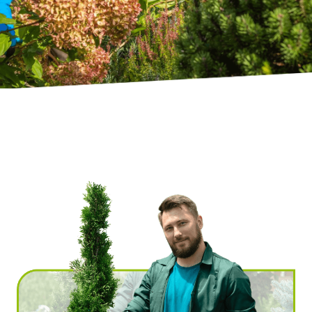
Ville
*
Code postal
*
Service(s) souhaité(s)
*
Maintien à domicile
Aide ménagère
Garde d'enfants
Jardinage
Petits travaux de bricolage