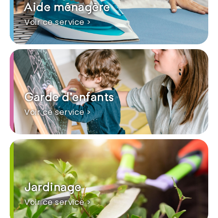
Aide ménagère
Voir ce service >
Garde d'enfants
Voir ce service >
Jardinage
Voir ce service >