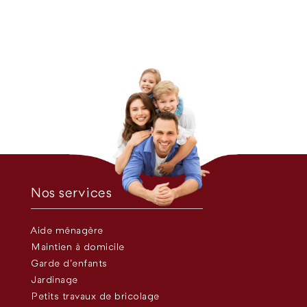
Nos services
Aide ménagère
Maintien à domicile
Garde d’enfants
Jardinage
Petits travaux de bricolage