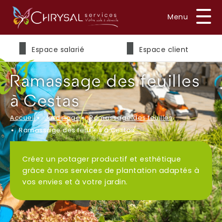
Prénom
*
Espace salarié
Espace client
Ramassage des feuilles
Nom
*
à Cestas
Accueil
Jardinage
Ramassage des feuilles
Ramassage des feuilles à Cestas
E-mail
*
Créez un potager productif et esthétique
grâce à nos services de plantation adaptés à
vos envies et à votre jardin.
Téléphone
*