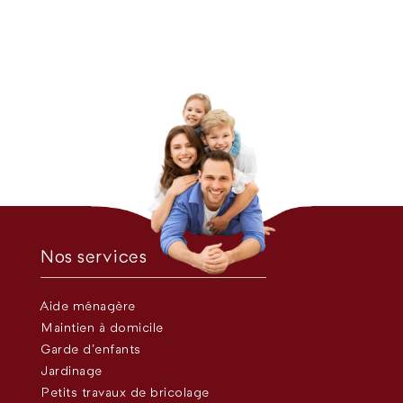
Nos services
Aide ménagère
Maintien à domicile
Garde d’enfants
Jardinage
Petits travaux de bricolage