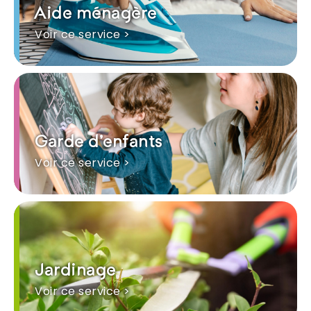
Aide ménagère
Voir ce service >
Garde d'enfants
Voir ce service >
Jardinage
Voir ce service >