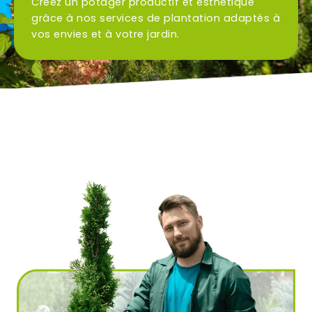
Créez un potager productif et esthétique
grâce à nos services de plantation adaptés à
vos envies et à votre jardin.
Ville
*
Code postal
*
Service(s) souhaité(s)
*
Maintien à domicile
Aide ménagère
Garde d'enfants
Jardinage
Petits travaux de bricolage