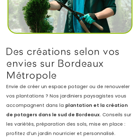
Autres services
Informations supplémentaires du besoin
Des créations selon vos
envies sur Bordeaux
Métropole
Envie de créer un espace potager ou de renouveler
vos plantations ? Nos jardiniers paysagistes vous
accompagnent dans la
plantation et la création
En soumettant ce formulaire, j'accepte que les
de potagers dans le sud de Bordeaux
. Conseils sur
informations saisies soient exploitées dans le cadre
*
de ma demande.
les variétés, préparation des sols, mise en place :
profitez d’un jardin nourricier et personnalisé.