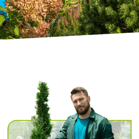
Ville
*
Code postal
*
Service(s) souhaité(s)
*
Maintien à domicile
Aide ménagère
Garde d'enfants
Jardinage
Petits travaux de bricolage