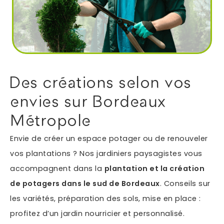
Autres services
Informations supplémentaires du besoin
Des créations selon vos
envies sur Bordeaux
Métropole
Envie de créer un espace potager ou de renouveler
vos plantations ? Nos jardiniers paysagistes vous
accompagnent dans la
plantation et la création
En soumettant ce formulaire, j'accepte que les
de potagers dans le sud de Bordeaux
. Conseils sur
informations saisies soient exploitées dans le cadre
*
de ma demande.
les variétés, préparation des sols, mise en place :
profitez d’un jardin nourricier et personnalisé.