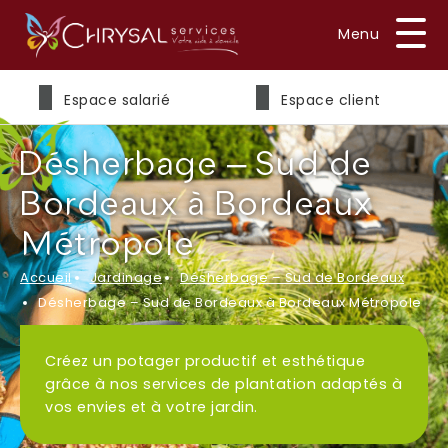
Prénom
*
Espace salarié
Espace client
Désherbage – Sud de
Nom
*
Bordeaux à Bordeaux
Métropole
Accueil
Jardinage
Désherbage – Sud de Bordeaux
E-mail
*
Désherbage – Sud de Bordeaux à Bordeaux Métropole
Créez un potager productif et esthétique
grâce à nos services de plantation adaptés à
Téléphone
*
vos envies et à votre jardin.