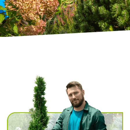
Ville
*
Code postal
*
Service(s) souhaité(s)
*
Maintien à domicile
Aide ménagère
Garde d'enfants
Jardinage
Petits travaux de bricolage