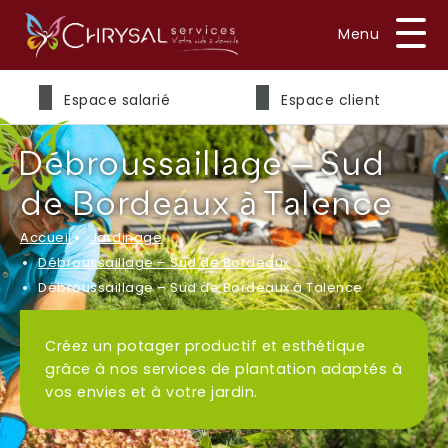
Prénom
*
Espace salarié
Espace client
Débroussaillage – Sud
Nom
*
de Bordeaux à Talence
Accueil
Jardinage
Débroussaillage – Sud de Bordeaux
E-mail
*
Débroussaillage – Sud de Bordeaux à Talence
Créez un potager productif et esthétique
grâce à nos services de plantation adaptés à
Téléphone
vos envies et à votre jardin.
*