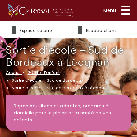
Prénom
*
Espace salarié
Espace client
Sortie d’école – Sud de
Nom
*
Bordeaux à Léognan
Accueil
Garde d'enfant
Sortie d’école – Sud de Bordeaux
E-mail
*
Sortie d’école – Sud de Bordeaux à Léognan
Repas équilibrés et adaptés, préparés à
domicile pour le plaisir et la santé de vos
Téléphone
enfants.
*