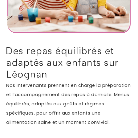
Autres services
Informations supplémentaires du besoin
Des repas équilibrés et
adaptés aux enfants sur
Léognan
Nos intervenants prennent en charge la préparation
et l’accompagnement des repas à domicile. Menus
équilibrés, adaptés aux goûts et régimes
En soumettant ce formulaire, j'accepte que les
spécifiques, pour offrir aux enfants une
informations saisies soient exploitées dans le cadre
*
de ma demande.
alimentation saine et un moment convivial.