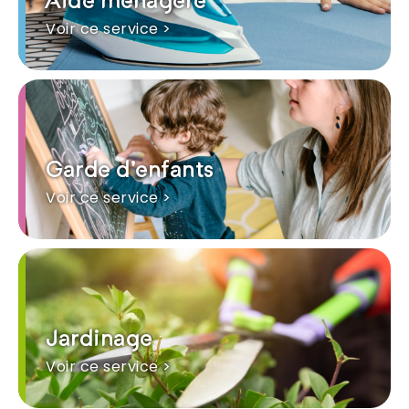
Aide ménagère
Voir ce service >
Garde d'enfants
Voir ce service >
Jardinage
Voir ce service >