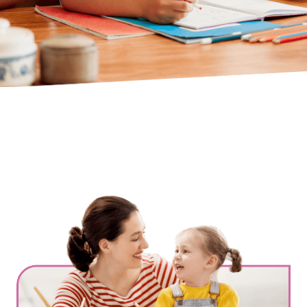
Ville
*
Code postal
*
Service(s) souhaité(s)
*
Maintien à domicile
Aide ménagère
Garde d'enfants
Jardinage
Petits travaux de bricolage