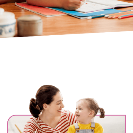
Ville
*
Code postal
*
Service(s) souhaité(s)
*
Maintien à domicile
Aide ménagère
Garde d'enfants
Jardinage
Petits travaux de bricolage