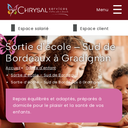
Prénom
*
Espace salarié
Espace client
Sortie d’école – Sud de
Nom
*
Bordeaux à Gradignan
Accueil
Garde d'enfant
Sortie d’école – Sud de Bordeaux
E-mail
*
Sortie d’école – Sud de Bordeaux à Gradignan
Repas équilibrés et adaptés, préparés à
domicile pour le plaisir et la santé de vos
Téléphone
enfants.
*