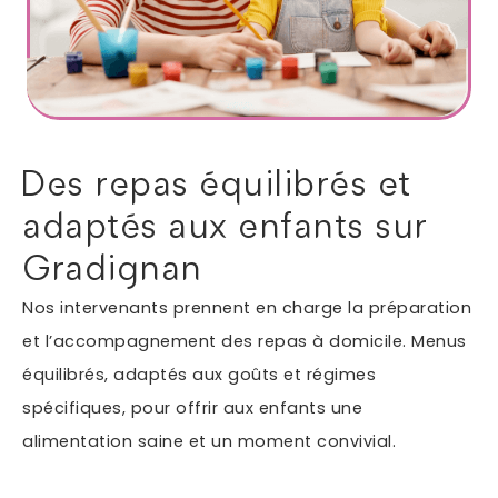
Autres services
Informations supplémentaires du besoin
Des repas équilibrés et
adaptés aux enfants sur
Gradignan
Nos intervenants prennent en charge la préparation
et l’accompagnement des repas à domicile. Menus
équilibrés, adaptés aux goûts et régimes
En soumettant ce formulaire, j'accepte que les
spécifiques, pour offrir aux enfants une
informations saisies soient exploitées dans le cadre
*
de ma demande.
alimentation saine et un moment convivial.