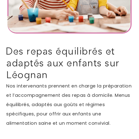
Autres services
Informations supplémentaires du besoin
Des repas équilibrés et
adaptés aux enfants sur
Léognan
Nos intervenants prennent en charge la préparation
et l’accompagnement des repas à domicile. Menus
équilibrés, adaptés aux goûts et régimes
En soumettant ce formulaire, j'accepte que les
spécifiques, pour offrir aux enfants une
informations saisies soient exploitées dans le cadre
*
de ma demande.
alimentation saine et un moment convivial.