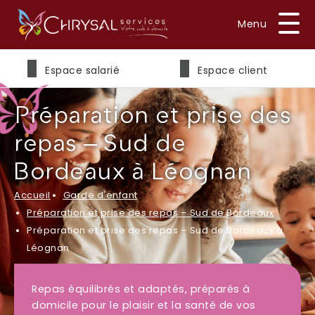
Prénom
*
Espace salarié
Espace client
Préparation et prise des
Nom
*
repas – Sud de
Bordeaux à Léognan
Accueil
Garde d'enfant
E-mail
*
Préparation et prise des repas – Sud de Bordeaux
Préparation et prise des repas – Sud de Bordeaux à
Léognan
Téléphone
*
Repas équilibrés et adaptés, préparés à
domicile pour le plaisir et la santé de vos