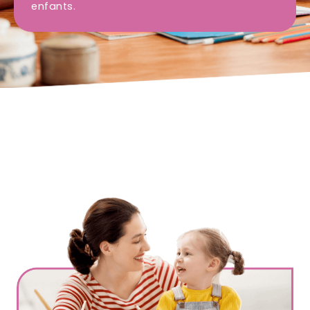
enfants.
Ville
*
Code postal
*
Service(s) souhaité(s)
*
Maintien à domicile
Aide ménagère
Garde d'enfants
Jardinage
Petits travaux de bricolage