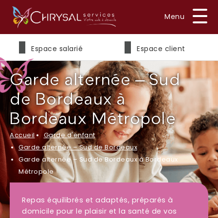
Prénom
*
Espace salarié
Espace client
Garde alternée – Sud
Nom
*
de Bordeaux à
Bordeaux Métropole
Accueil
Garde d'enfant
E-mail
*
Garde alternée – Sud de Bordeaux
Garde alternée – Sud de Bordeaux à Bordeaux
Métropole
Téléphone
*
Repas équilibrés et adaptés, préparés à
domicile pour le plaisir et la santé de vos