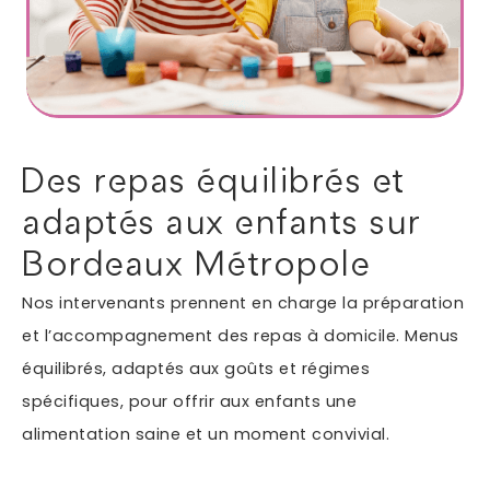
Autres services
Informations supplémentaires du besoin
Des repas équilibrés et
adaptés aux enfants sur
Bordeaux Métropole
Nos intervenants prennent en charge la préparation
et l’accompagnement des repas à domicile. Menus
équilibrés, adaptés aux goûts et régimes
En soumettant ce formulaire, j'accepte que les
spécifiques, pour offrir aux enfants une
informations saisies soient exploitées dans le cadre
*
de ma demande.
alimentation saine et un moment convivial.