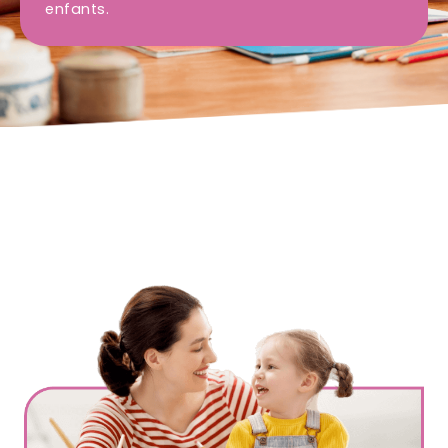
enfants.
Ville
*
Code postal
*
Service(s) souhaité(s)
*
Maintien à domicile
Aide ménagère
Garde d'enfants
Jardinage
Petits travaux de bricolage