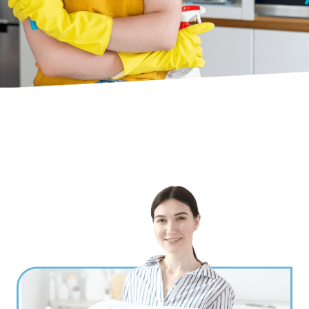
Ville
*
Code postal
*
Service(s) souhaité(s)
*
Maintien à domicile
Aide ménagère
Garde d'enfants
Jardinage
Petits travaux de bricolage