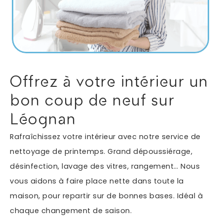
Autres services
Informations supplémentaires du besoin
Offrez à votre intérieur un
bon coup de neuf sur
Léognan
Rafraîchissez votre intérieur avec notre service de
nettoyage de printemps. Grand dépoussiérage,
désinfection, lavage des vitres, rangement… Nous
En soumettant ce formulaire, j'accepte que les
vous aidons à faire place nette dans toute la
informations saisies soient exploitées dans le cadre
*
de ma demande.
maison, pour repartir sur de bonnes bases. Idéal à
chaque changement de saison.