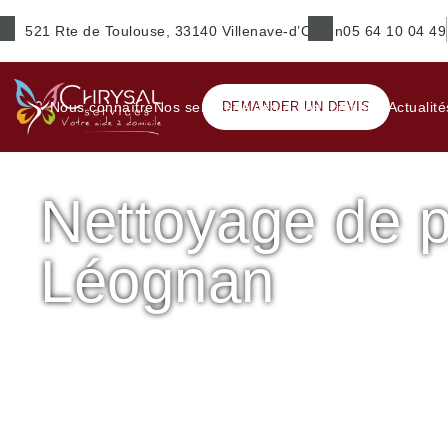
521 Rte de Toulouse, 33140 Villenave-d’Ornon
05 64 10 04 49
Prénom
*
Nous connaître
Nos services
DEMANDER UN DEVIS
Aides & financements
Actualité
Nettoyage de p
E-mail
*
Léognan
Ville
*
Accueil
Aide ménagère
Nettoyage de printemps
Netto
Service(s) souhaité(s)
*
Maintien à domicile