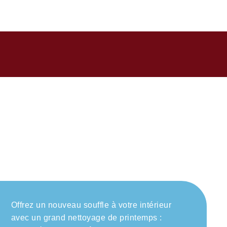
ires du besoin
Offrez un nouveau souffle à votre intérieur
avec un grand nettoyage de printemps :