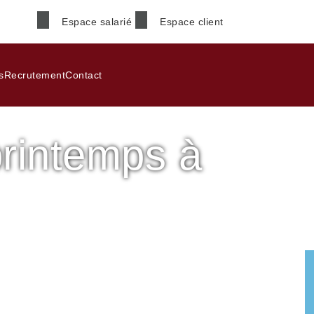
Espace salarié
Espace client
Nom
*
s
Recrutement
Contact
rintemps à
Téléphone
*
Code postal
*
yage de printemps à Léognan
Informations supplémenta