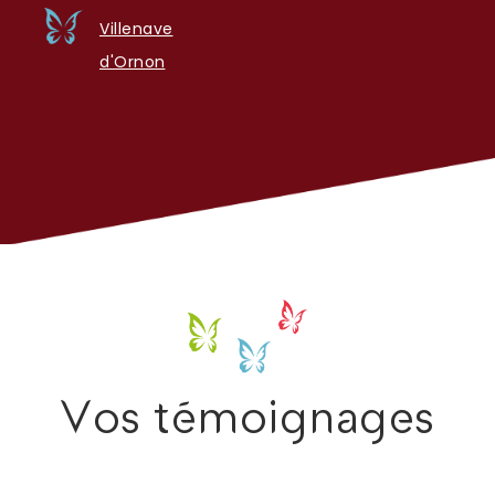
Villenave
d'Ornon
Vos témoignages