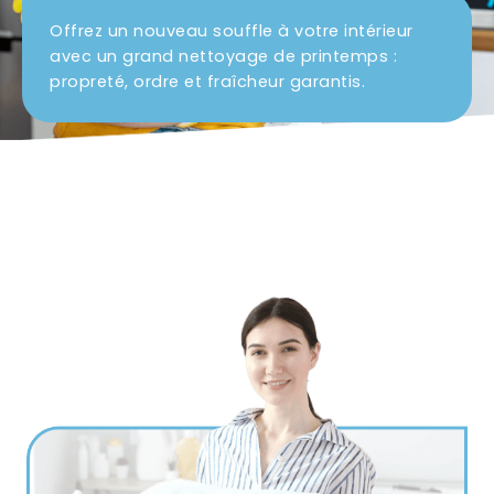
Offrez un nouveau souffle à votre intérieur
Ville
avec un grand nettoyage de printemps :
*
propreté, ordre et fraîcheur garantis.
Code postal
*
Service(s) souhaité(s)
*
Maintien à domicile
Aide ménagère
Garde d'enfants
Jardinage
Petits travaux de bricolage