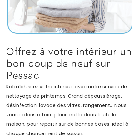
Autres services
Informations supplémentaires du besoin
Offrez à votre intérieur un
bon coup de neuf sur
Pessac
Rafraîchissez votre intérieur avec notre service de
nettoyage de printemps. Grand dépoussiérage,
désinfection, lavage des vitres, rangement… Nous
En soumettant ce formulaire, j'accepte que les
vous aidons à faire place nette dans toute la
informations saisies soient exploitées dans le cadre
*
de ma demande.
maison, pour repartir sur de bonnes bases. Idéal à
chaque changement de saison.